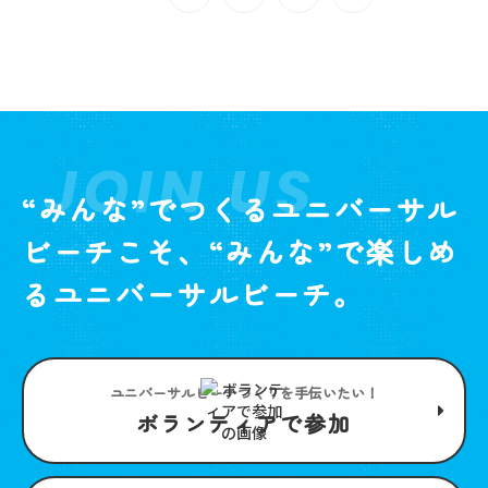
JOIN US
“みんな”でつくるユニバーサル
ビーチこそ、“みんな”で楽しめ
るユニバーサルビーチ。
ユニバーサルビーチつくりを手伝いたい！
ボランティアで参加