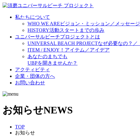
私たちについて
WHO WE ARE
ビジョン・ミッション／メッセージ
HISTORY
活動スタートまでの歩み
ユニバーサルビーチプロジェクトとは
UNIVERSAL BEACH PROJECT
なぜ必要なの？／
ITEM / ENJOY！
アイテム／アイデア
あなたのまちでも
UBPを開きませんか？
アクティビティ
企業・団体の方へ
お問い合わせ
お知らせ
NEWS
TOP
お知らせ