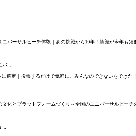
...
..