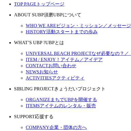
TOP PAGE
トップページ
ABOUT SUBP
須磨UBPについて
WHO WE ARE
ビジョン・ミッション／メッセージ
HISTORY
活動スタートまでの歩み
WHAT’S UBP ?
UBPとは
UNIVERSAL BEACH PROJECT
なぜ必要なの？／
ITEM / ENJOY！
アイテム／アイデア
CONTACT
お問い合わせ
NEWS
お知らせ
ACTIVITIES
アクティビティ
SIBLING PROJECT
きょうだいプロジェクト
ORGANIZE
まちでUBPを開催する
ITEMS
アイテムのレンタル・販売
SUPPORT
応援する
COMPANY
企業・団体の方へ