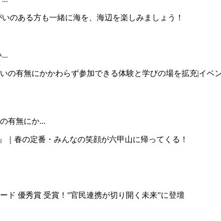
..
有無にか...