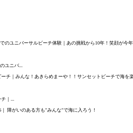
ユニバ...
｜...
..