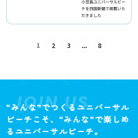
小豆島ユニバーサルビー
チを四国新聞で掲載いた
だきました
1
2
3
...
8
JOIN US
“みんな”でつくるユニバーサル
ビーチこそ、“みんな”で楽しめ
るユニバーサルビーチ。