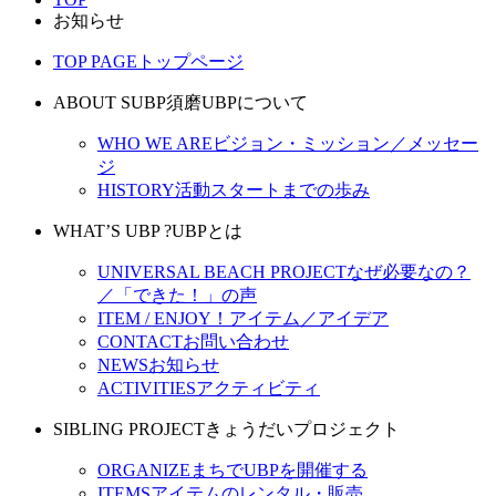
お知らせ
TOP PAGE
トップページ
ABOUT SUBP
須磨UBPについて
WHO WE ARE
ビジョン・ミッション／メッセー
ジ
HISTORY
活動スタートまでの歩み
WHAT’S UBP ?
UBPとは
UNIVERSAL BEACH PROJECT
なぜ必要なの？
／「できた！」の声
ITEM / ENJOY！
アイテム／アイデア
CONTACT
お問い合わせ
NEWS
お知らせ
ACTIVITIES
アクティビティ
SIBLING PROJECT
きょうだいプロジェクト
ORGANIZE
まちでUBPを開催する
ITEMS
アイテムのレンタル・販売