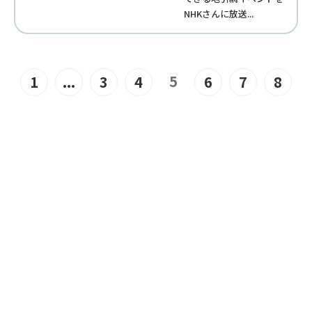
NHKさんに放送...
5
1
...
3
4
6
7
8
JOIN US
“みんな”でつくるユニバーサル
ビーチこそ、“みんな”で楽しめ
るユニバーサルビーチ。