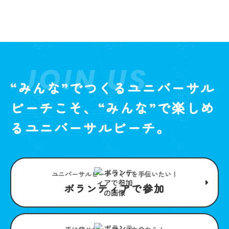
JOIN US
“みんな”でつくるユニバーサル
ビーチこそ、“みんな”で楽しめ
るユニバーサルビーチ。
ユニバーサルビーチつくりを手伝いたい！
ボランティアで参加