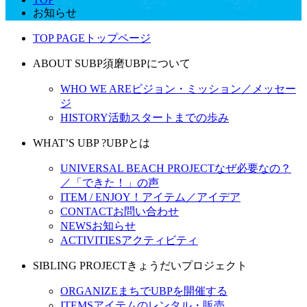
お知らせ
TOP PAGE
トップページ
ABOUT SUBP
須磨UBPについて
WHO WE ARE
ビジョン・ミッション／メッセー
ジ
HISTORY
活動スタートまでの歩み
WHAT’S UBP ?
UBPとは
UNIVERSAL BEACH PROJECT
なぜ必要なの？
／「できた！」の声
ITEM / ENJOY！
アイテム／アイデア
CONTACT
お問い合わせ
NEWS
お知らせ
ACTIVITIES
アクティビティ
SIBLING PROJECT
きょうだいプロジェクト
ORGANIZE
まちでUBPを開催する
ITEMS
アイテムのレンタル・販売