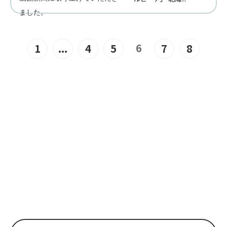
6
1
...
4
5
7
8
JOIN US
“みんな”でつくるユニバーサル
ビーチこそ、“みんな”で楽しめ
るユニバーサルビーチ。