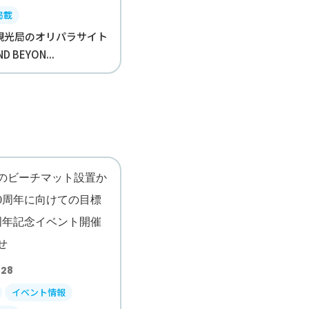
掲載
観光局のオリパラサイト
D BEYON...
.28
イベント情報