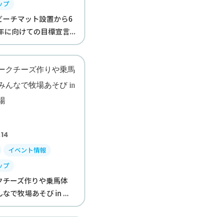
ップ
ビーチマット設置から6
年に向けての目標宣言...
.14
イベント情報
ップ
クチーズ作りや乗馬体
で牧場あそび in ...