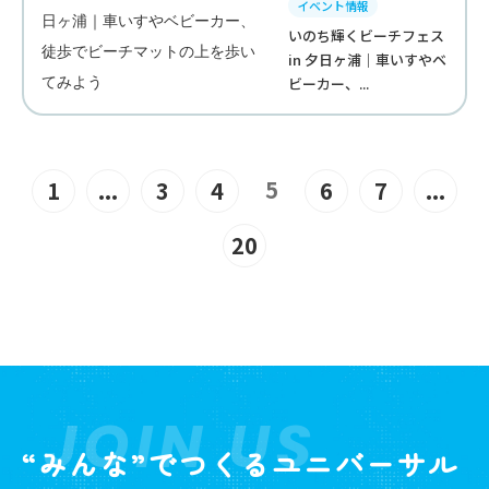
イベント情報
いのち輝くビーチフェス
in 夕日ヶ浦｜車いすやベ
ビーカー、...
5
1
...
3
4
6
7
...
20
JOIN US
“みんな”でつくるユニバーサル