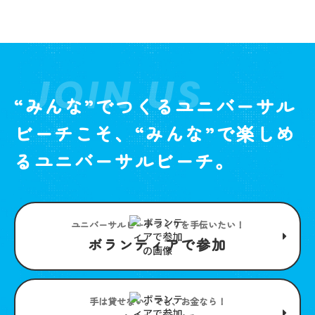
JOIN US
“みんな”でつくるユニバーサル
ビーチこそ、“みんな”で楽しめ
るユニバーサルビーチ。
ユニバーサルビーチつくりを手伝いたい！
ボランティアで参加
手は貸せない。でも、お金なら！