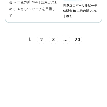
貝塚ユニバーサルビーチ
体験会 in 二色の浜 2026
｜誰も...
1
2
3
...
20
JOIN US
“みんな”でつくるユニバーサル
ビーチこそ、“みんな”で楽しめ
るユニバーサルビーチ。