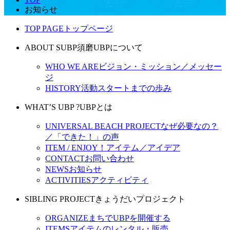
お知らせ
TOP PAGE
トップページ
ABOUT SUBP
須磨UBPについて
WHO WE ARE
ビジョン・ミッション／メッセー
ジ
HISTORY
活動スタートまでの歩み
WHAT’S UBP ?
UBPとは
UNIVERSAL BEACH PROJECT
なぜ必要なの？
／「できた！」の声
ITEM / ENJOY！
アイテム／アイデア
CONTACT
お問い合わせ
NEWS
お知らせ
ACTIVITIES
アクティビティ
SIBLING PROJECT
きょうだいプロジェクト
ORGANIZE
まちでUBPを開催する
ITEMS
アイテムのレンタル・販売