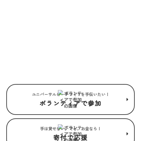
JOIN US
“みんな”でつくるユニバーサル
ビーチこそ、“みんな”で楽しめ
るユニバーサルビーチ。
ユニバーサルビーチつくりを手伝いたい！
ボランティアで参加
手は貸せない。でも、お金なら！
寄付で応援