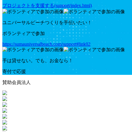
プロジェクトを支援する(support/index.html)
ユニバーサルビーチつくりを手伝いたい！
ボランティアで参加
https://sumauniversalbeach.com/support#link02
手は貸せない。でも、お金なら！
寄付で応援
賛助会員法人