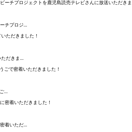
チプロジ...
だきま...
...
着いただ...