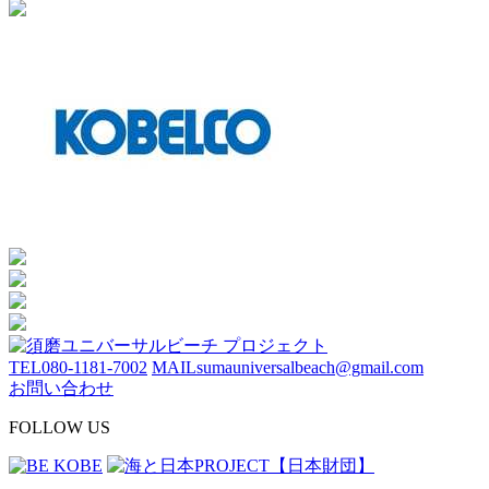
TEL
080-1181-7002
MAIL
sumauniversalbeach@gmail.com
お問い合わせ
FOLLOW US