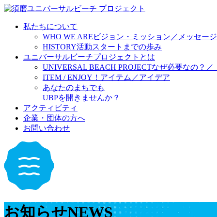
私たちについて
WHO WE ARE
ビジョン・ミッション／メッセージ
HISTORY
活動スタートまでの歩み
ユニバーサルビーチプロジェクトとは
UNIVERSAL BEACH PROJECT
なぜ必要なの？／
ITEM / ENJOY！
アイテム／アイデア
あなたのまちでも
UBPを開きませんか？
アクティビティ
企業・団体の方へ
お問い合わせ
お知らせ
NEWS