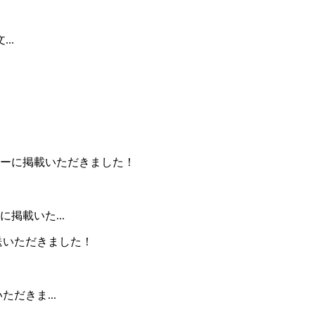
..
掲載いた...
だきま...