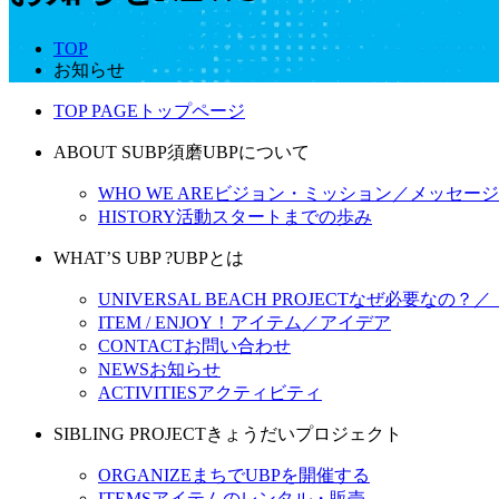
TOP
お知らせ
TOP PAGE
トップページ
ABOUT SUBP
須磨UBPについて
WHO WE ARE
ビジョン・ミッション／メッセージ
HISTORY
活動スタートまでの歩み
WHAT’S UBP ?
UBPとは
UNIVERSAL BEACH PROJECT
なぜ必要なの？／
ITEM / ENJOY！
アイテム／アイデア
CONTACT
お問い合わせ
NEWS
お知らせ
ACTIVITIES
アクティビティ
SIBLING PROJECT
きょうだいプロジェクト
ORGANIZE
まちでUBPを開催する
ITEMS
アイテムのレンタル・販売