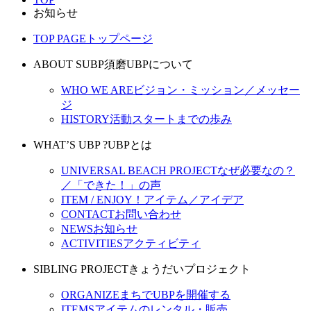
お知らせ
TOP PAGE
トップページ
ABOUT SUBP
須磨UBPについて
WHO WE ARE
ビジョン・ミッション／メッセー
ジ
HISTORY
活動スタートまでの歩み
WHAT’S UBP ?
UBPとは
UNIVERSAL BEACH PROJECT
なぜ必要なの？
／「できた！」の声
ITEM / ENJOY！
アイテム／アイデア
CONTACT
お問い合わせ
NEWS
お知らせ
ACTIVITIES
アクティビティ
SIBLING PROJECT
きょうだいプロジェクト
ORGANIZE
まちでUBPを開催する
ITEMS
アイテムのレンタル・販売