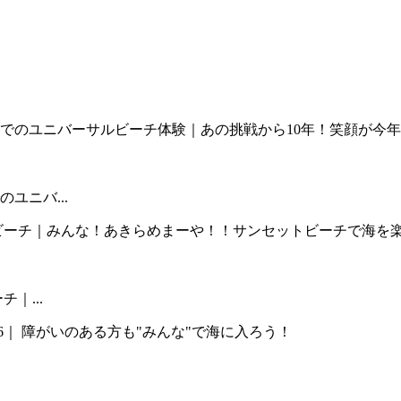
ユニバ...
｜...
..