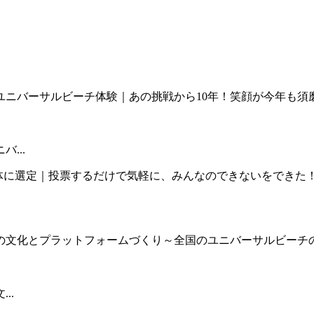
...
..