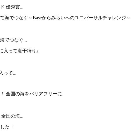
優秀賞...
でつなぐ...
って...
国の海...