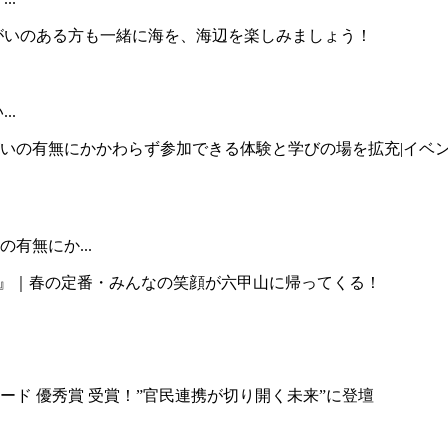
..
有無にか...