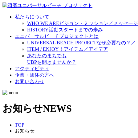
私たちについて
WHO WE ARE
ビジョン・ミッション／メッセージ
HISTORY
活動スタートまでの歩み
ユニバーサルビーチプロジェクトとは
UNIVERSAL BEACH PROJECT
なぜ必要なの？／
ITEM / ENJOY！
アイテム／アイデア
あなたのまちでも
UBPを開きませんか？
アクティビティ
企業・団体の方へ
お問い合わせ
お知らせ
NEWS
TOP
お知らせ