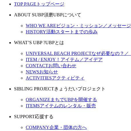
TOP PAGE
トップページ
ABOUT SUBP
須磨UBPについて
WHO WE ARE
ビジョン・ミッション／メッセージ
HISTORY
活動スタートまでの歩み
WHAT’S UBP ?
UBPとは
UNIVERSAL BEACH PROJECT
なぜ必要なの？／
ITEM / ENJOY！
アイテム／アイデア
CONTACT
お問い合わせ
NEWS
お知らせ
ACTIVITIES
アクティビティ
SIBLING PROJECT
きょうだいプロジェクト
ORGANIZE
まちでUBPを開催する
ITEMS
アイテムのレンタル・販売
SUPPORT
応援する
COMPANY
企業・団体の方へ