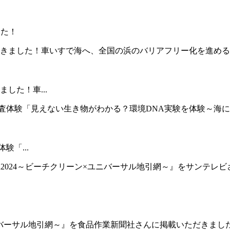
した！
した！車...
験「...