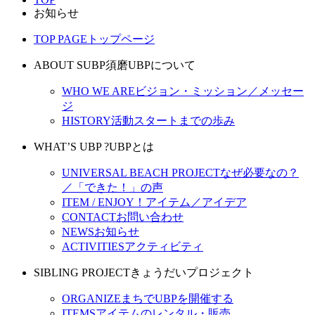
お知らせ
TOP PAGE
トップページ
ABOUT SUBP
須磨UBPについて
WHO WE ARE
ビジョン・ミッション／メッセー
ジ
HISTORY
活動スタートまでの歩み
WHAT’S UBP ?
UBPとは
UNIVERSAL BEACH PROJECT
なぜ必要なの？
／「できた！」の声
ITEM / ENJOY！
アイテム／アイデア
CONTACT
お問い合わせ
NEWS
お知らせ
ACTIVITIES
アクティビティ
SIBLING PROJECT
きょうだいプロジェクト
ORGANIZE
まちでUBPを開催する
ITEMS
アイテムのレンタル・販売