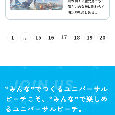
熊本初！※鹿児島でも！
障がいの有無に関わらず
海水浴を楽しめる...
17
1
...
15
16
18
19
20
JOIN US
“みんな”でつくるユニバーサル
ビーチこそ、“みんな”で楽しめ
るユニバーサルビーチ。