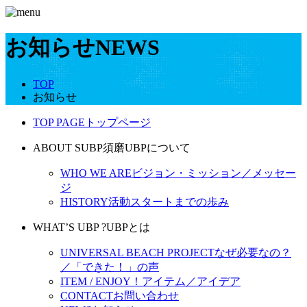
お知らせ
NEWS
TOP
お知らせ
TOP PAGE
トップページ
ABOUT SUBP
須磨UBPについて
WHO WE ARE
ビジョン・ミッション／メッセー
ジ
HISTORY
活動スタートまでの歩み
WHAT’S UBP ?
UBPとは
UNIVERSAL BEACH PROJECT
なぜ必要なの？
／「できた！」の声
ITEM / ENJOY！
アイテム／アイデア
CONTACT
お問い合わせ