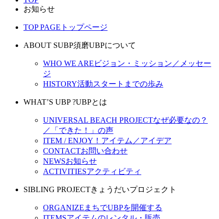
お知らせ
TOP PAGE
トップページ
ABOUT SUBP
須磨UBPについて
WHO WE ARE
ビジョン・ミッション／メッセー
ジ
HISTORY
活動スタートまでの歩み
WHAT’S UBP ?
UBPとは
UNIVERSAL BEACH PROJECT
なぜ必要なの？
／「できた！」の声
ITEM / ENJOY！
アイテム／アイデア
CONTACT
お問い合わせ
NEWS
お知らせ
ACTIVITIES
アクティビティ
SIBLING PROJECT
きょうだいプロジェクト
ORGANIZE
まちでUBPを開催する
ITEMS
アイテムのレンタル・販売