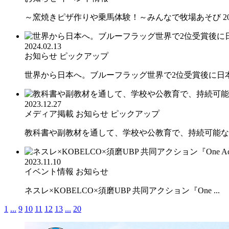
～窯焼きピザ作りや乗馬体験！～みんなで牧場あそび 2024 
2024.02.13
お知らせ
ピックアップ
世界から日本へ。ブルーフラッグ世界で2位受賞後に日本で
2023.12.27
メディア掲載
お知らせ
ピックアップ
教科書や副教材を通して、学校や公教育で、持続可能なま
2023.11.10
イベント情報
お知らせ
ネスレ×KOBELCO×須磨UBP 共同アクション『One ...
1
...
9
10
11
12
13
...
20