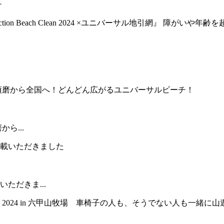
チ
ら...
ただきま...