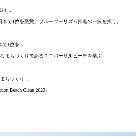
...
1位を...
ちづくり...