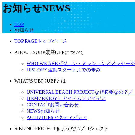
お知らせ
NEWS
TOP
お知らせ
TOP PAGE
トップページ
ABOUT SUBP
須磨UBPについて
WHO WE ARE
ビジョン・ミッション／メッセージ
HISTORY
活動スタートまでの歩み
WHAT’S UBP ?
UBPとは
UNIVERSAL BEACH PROJECT
なぜ必要なの？／
ITEM / ENJOY！
アイテム／アイデア
CONTACT
お問い合わせ
NEWS
お知らせ
ACTIVITIES
アクティビティ
SIBLING PROJECT
きょうだいプロジェクト