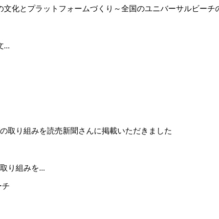
..
り組みを...