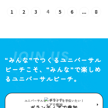
4
1
2
3
5
6
...
8
JOIN US
“みんな”でつくるユニバーサル
ビーチこそ、“みんな”で楽しめ
るユニバーサルビーチ。
ユニバーサルビーチつくりを手伝いたい！
ボランティアで参加