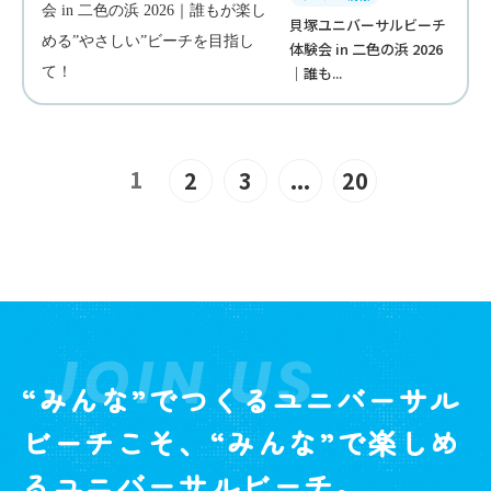
貝塚ユニバーサルビーチ
体験会 in 二色の浜 2026
｜誰も...
1
2
3
...
20
JOIN US
“みんな”でつくるユニバーサル
ビーチこそ、“みんな”で楽しめ
るユニバーサルビーチ。