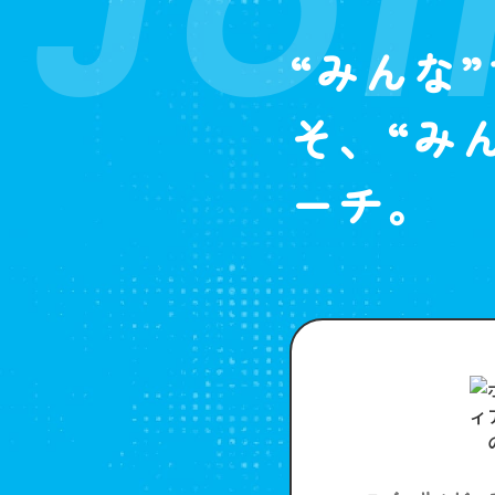
JOI
“みんな
そ、“み
ーチ。