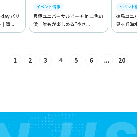
イベント情報
イベント
ay バリ
貝塚ユニバーサルビーチ in 二色の
徳島ユニバ
障...
浜｜誰もが楽しめる”やさ...
見ヶ丘海水
4
1
2
3
5
6
...
20