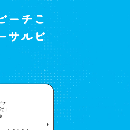
S
ビーチこ
ーサルビ