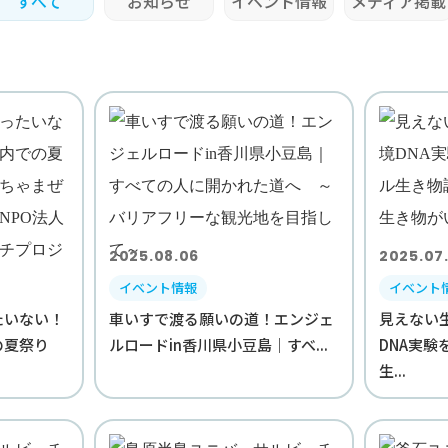
すべて
お知らせ
イベント情報
メディア掲載
2025.08.06
2025.07
イベント情報
イベント
たいない！
車いすで渡る願いの道！エンジェ
見えない
の夏祭り
ルロードin香川県小豆島｜すべ...
DNA実
生...