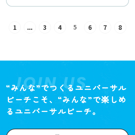
5
1
...
3
4
6
7
8
JOIN US
“みんな”でつくるユニバーサル
ビーチこそ、“みんな”で楽しめ
るユニバーサルビーチ。