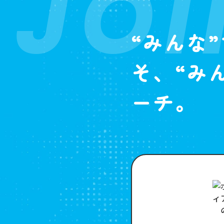
JOI
“みんな
そ、“み
ーチ。