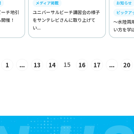
報
メディア掲載
お知らせ
ビーチ地引
ユニバーサルビーチ講習会の様子
ピックア
も開催！
をサンテレビさんに取り上げて
～水陸両
い...
い方を学ぼ
15
1
...
13
14
16
17
...
20