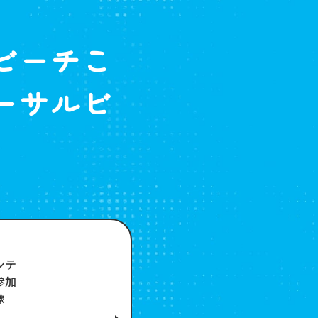
S
ビーチこ
ーサルビ