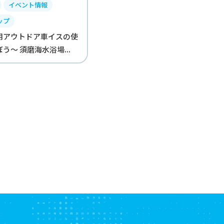
イベント情報
ップ
用アウトドア車イスの使
う～ 須磨海水浴場...