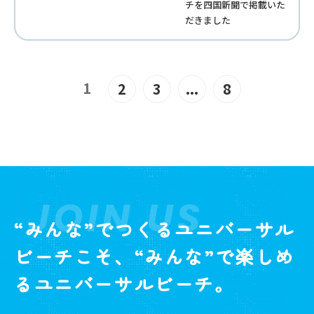
チを四国新聞で掲載いた
だきました
1
2
3
...
8
JOIN US
“みんな”でつくるユニバーサル
ビーチこそ、“みんな”で楽しめ
るユニバーサルビーチ。