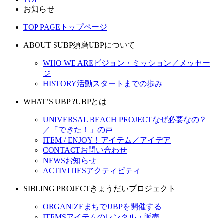
お知らせ
TOP PAGE
トップページ
ABOUT SUBP
須磨UBPについて
WHO WE ARE
ビジョン・ミッション／メッセー
ジ
HISTORY
活動スタートまでの歩み
WHAT’S UBP ?
UBPとは
UNIVERSAL BEACH PROJECT
なぜ必要なの？
／「できた！」の声
ITEM / ENJOY！
アイテム／アイデア
CONTACT
お問い合わせ
NEWS
お知らせ
ACTIVITIES
アクティビティ
SIBLING PROJECT
きょうだいプロジェクト
ORGANIZE
まちでUBPを開催する
ITEMS
アイテムのレンタル・販売