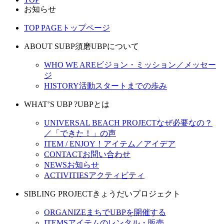
お知らせ
TOP PAGE
トップページ
ABOUT SUBP
須磨UBPについて
WHO WE ARE
ビジョン・ミッション／メッセー
ジ
HISTORY
活動スタートまでの歩み
WHAT’S UBP ?
UBPとは
UNIVERSAL BEACH PROJECT
なぜ必要なの？
／「できた！」の声
ITEM / ENJOY！
アイテム／アイデア
CONTACT
お問い合わせ
NEWS
お知らせ
ACTIVITIES
アクティビティ
SIBLING PROJECT
きょうだいプロジェクト
ORGANIZE
まちでUBPを開催する
ITEMS
アイテムのレンタル・販売