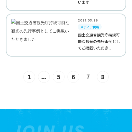
います
2021.03.26
メディア掲載
国土交通省観光庁持続可
能な観光の先行事例とし
てご掲載いただき...
7
1
...
5
6
8
JOIN US