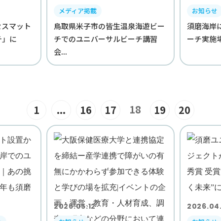
メディア掲載
お知らせ
セスマット
鳥取県米子市の皆生温泉海遊ビー
須磨海岸
ーチ」に
チでのユニバーサルビーチ講習
ーチ実施
会...
18
1
...
16
17
19
20
2026.05.12
2026.04