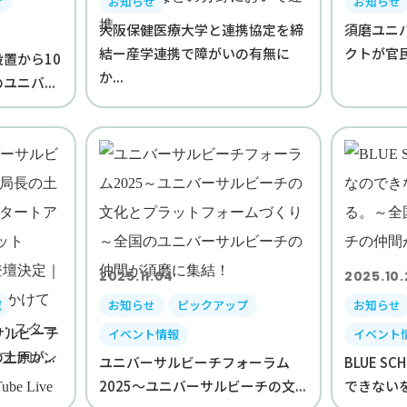
せ
お知らせ
お知らせ
大阪保健医療大学と連携協定を締
須磨ユニ
結ー産学連携で障がいの有無に
クトが官民
置から10
か...
ニバ...
2025.11.04
2025.10.
載
お知らせ
ピックアップ
お知らせ
サルビーチ
イベント情報
イベント
原が...
ユニバーサルビーチフォーラム
BLUE S
2025～ユニバーサルビーチの文...
できないを