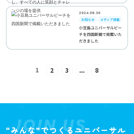
2024.08.30
お知らせ
メディア掲載
小豆島ユニバーサルビー
チを四国新聞で掲載いた
だきました
1
2
3
...
8
JOIN US
“みんな”でつくるユニバーサル