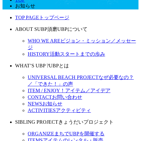
お知らせ
TOP PAGE
トップページ
ABOUT SUBP
須磨UBPについて
WHO WE ARE
ビジョン・ミッション／メッセー
ジ
HISTORY
活動スタートまでの歩み
WHAT’S UBP ?
UBPとは
UNIVERSAL BEACH PROJECT
なぜ必要なの？
／「できた！」の声
ITEM / ENJOY！
アイテム／アイデア
CONTACT
お問い合わせ
NEWS
お知らせ
ACTIVITIES
アクティビティ
SIBLING PROJECT
きょうだいプロジェクト
ORGANIZE
まちでUBPを開催する
ITEMS
アイテムのレンタル・販売