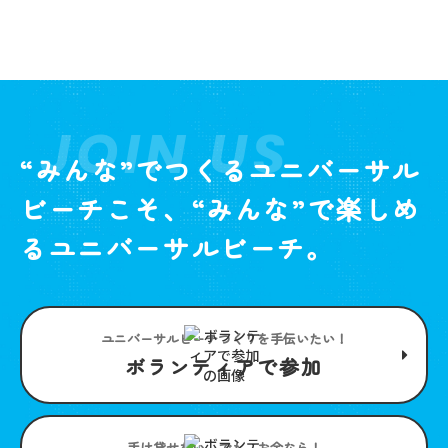
JOIN US
“みんな”でつくるユニバーサル
ビーチこそ、“みんな”で楽しめ
るユニバーサルビーチ。
ユニバーサルビーチつくりを手伝いたい！
ボランティアで参加
手は貸せない。でも、お金なら！