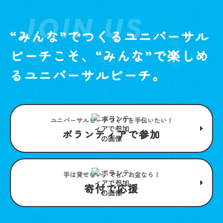
JOIN US
“みんな”でつくるユニバーサル
ビーチこそ、“みんな”で楽しめ
るユニバーサルビーチ。
ユニバーサルビーチつくりを手伝いたい！
ボランティアで参加
手は貸せない。でも、お金なら！
寄付で応援