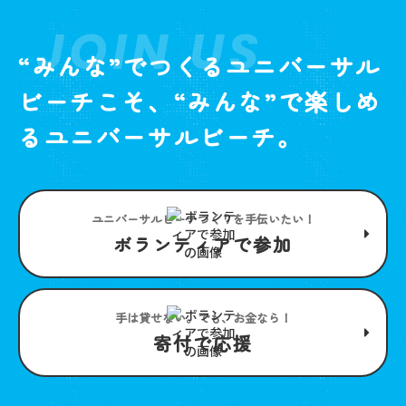
JOIN US
“みんな”でつくるユニバーサル
ビーチこそ、“みんな”で楽しめ
るユニバーサルビーチ。
ユニバーサルビーチつくりを手伝いたい！
ボランティアで参加
手は貸せない。でも、お金なら！
寄付で応援