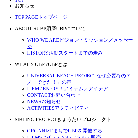
お知らせ
TOP PAGE
トップページ
ABOUT SUBP
須磨UBPについて
WHO WE ARE
ビジョン・ミッション／メッセー
ジ
HISTORY
活動スタートまでの歩み
WHAT’S UBP ?
UBPとは
UNIVERSAL BEACH PROJECT
なぜ必要なの？
／「できた！」の声
ITEM / ENJOY！
アイテム／アイデア
CONTACT
お問い合わせ
NEWS
お知らせ
ACTIVITIES
アクティビティ
SIBLING PROJECT
きょうだいプロジェクト
ORGANIZE
まちでUBPを開催する
ITEMS
アイテムのレンタル・販売