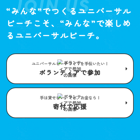
JOIN US
“みんな”でつくるユニバーサル
ビーチこそ、“みんな”で楽しめ
るユニバーサルビーチ。
ユニバーサルビーチつくりを手伝いたい！
ボランティアで参加
手は貸せない。でも、お金なら！
寄付で応援