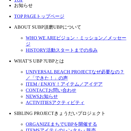
お知らせ
TOP PAGE
トップページ
ABOUT SUBP
須磨UBPについて
WHO WE ARE
ビジョン・ミッション／メッセー
ジ
HISTORY
活動スタートまでの歩み
WHAT’S UBP ?
UBPとは
UNIVERSAL BEACH PROJECT
なぜ必要なの？
／「できた！」の声
ITEM / ENJOY！
アイテム／アイデア
CONTACT
お問い合わせ
NEWS
お知らせ
ACTIVITIES
アクティビティ
SIBLING PROJECT
きょうだいプロジェクト
ORGANIZE
まちでUBPを開催する
ITEMS
アイテムのレンタル・販売