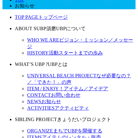
お知らせ
TOP PAGE
トップページ
ABOUT SUBP
須磨UBPについて
WHO WE ARE
ビジョン・ミッション／メッセー
ジ
HISTORY
活動スタートまでの歩み
WHAT’S UBP ?
UBPとは
UNIVERSAL BEACH PROJECT
なぜ必要なの？
／「できた！」の声
ITEM / ENJOY！
アイテム／アイデア
CONTACT
お問い合わせ
NEWS
お知らせ
ACTIVITIES
アクティビティ
SIBLING PROJECT
きょうだいプロジェクト
ORGANIZE
まちでUBPを開催する
ITEMS
アイテムのレンタル・販売