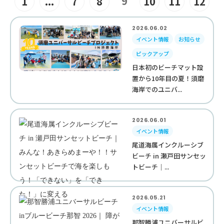
9
1
...
7
8
10
11
12
2026.06.02
イベント情報
お知らせ
ピックアップ
日本初のビーチマット設
置から10年目の夏！須磨
海岸でのユニバ...
2026.06.01
イベント情報
尾道海属インクルーシブ
ビーチ in 瀬戸田サンセッ
トビーチ｜...
2026.05.21
イベント情報
那智勝浦ユニバーサルビ