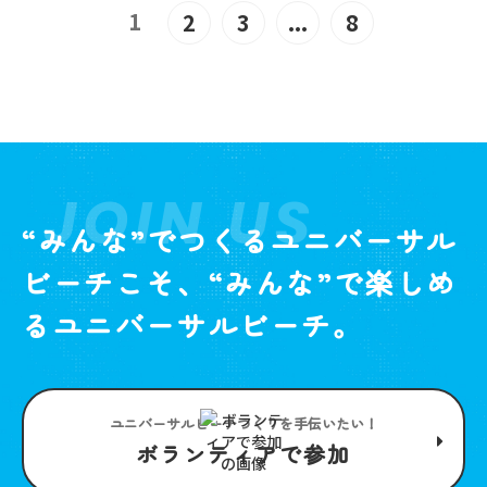
1
2
3
...
8
JOIN US
“みんな”でつくるユニバーサル
ビーチこそ、“みんな”で楽しめ
るユニバーサルビーチ。
ユニバーサルビーチつくりを手伝いたい！
ボランティアで参加