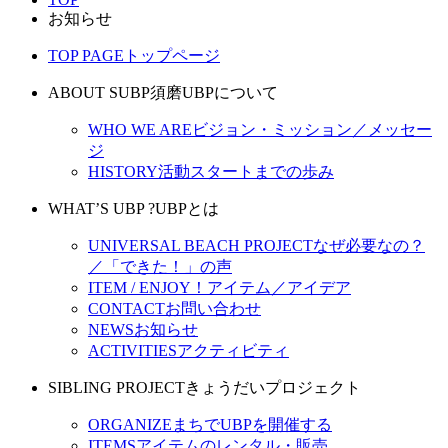
お知らせ
TOP PAGE
トップページ
ABOUT SUBP
須磨UBPについて
WHO WE ARE
ビジョン・ミッション／メッセー
ジ
HISTORY
活動スタートまでの歩み
WHAT’S UBP ?
UBPとは
UNIVERSAL BEACH PROJECT
なぜ必要なの？
／「できた！」の声
ITEM / ENJOY！
アイテム／アイデア
CONTACT
お問い合わせ
NEWS
お知らせ
ACTIVITIES
アクティビティ
SIBLING PROJECT
きょうだいプロジェクト
ORGANIZE
まちでUBPを開催する
ITEMS
アイテムのレンタル・販売