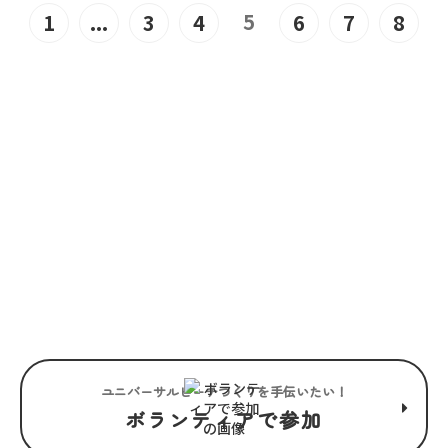
5
1
...
3
4
6
7
8
JOIN US
“みんな”でつくるユニバーサル
ビーチこそ、“みんな”で楽しめ
るユニバーサルビーチ。
ユニバーサルビーチつくりを手伝いたい！
ボランティアで参加