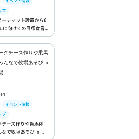
イベント情報
ップ
ビーチマット設置から6
年に向けての目標宣言...
.14
イベント情報
ップ
クチーズ作りや乗馬体
で牧場あそび in ...