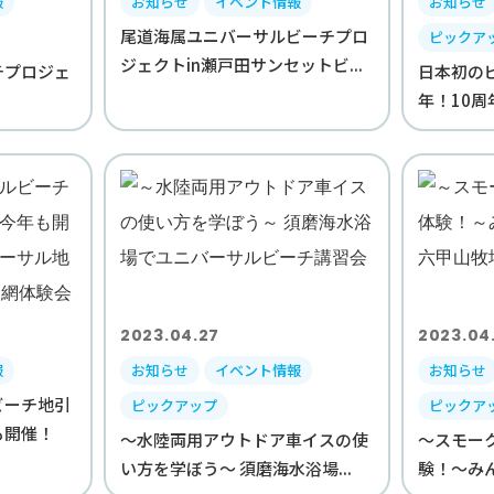
報
お知らせ
イベント情報
お知らせ
尾道海属ユニバーサルビーチプロ
ピックア
ジェクトin瀬戸田サンセットビ...
チプロジェ
日本初の
年！10周
2023.04.27
2023.04
報
お知らせ
イベント情報
お知らせ
ビーチ地引
ピックアップ
ピックア
も開催！
～水陸両用アウトドア車イスの使
～スモー
い方を学ぼう～ 須磨海水浴場...
験！～みんな