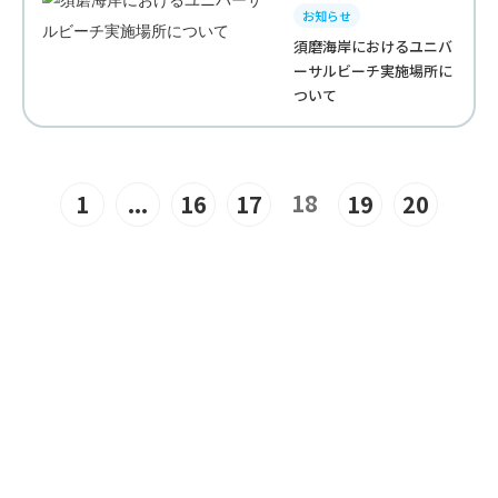
お知らせ
須磨海岸におけるユニバ
ーサルビーチ実施場所に
ついて
18
1
...
16
17
19
20
JOIN US
“みんな”でつくるユニバーサル
ビーチこそ、“みんな”で楽しめ