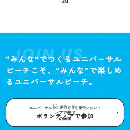
20
JOIN US
“みんな”でつくるユニバーサル
ビーチこそ、“みんな”で楽しめ
るユニバーサルビーチ。
ユニバーサルビーチつくりを手伝いたい！
ボランティアで参加