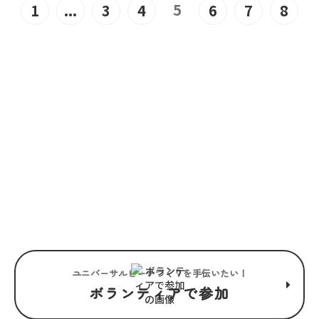
5
1
...
3
4
6
7
8
JOIN US
“みんな”でつくるユニバーサル
ビーチこそ、“みんな”で楽しめ
るユニバーサルビーチ。
ユニバーサルビーチつくりを手伝いたい！
ボランティアで参加