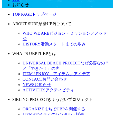
お知らせ
TOP PAGE
トップページ
ABOUT SUBP
須磨UBPについて
WHO WE ARE
ビジョン・ミッション／メッセー
ジ
HISTORY
活動スタートまでの歩み
WHAT’S UBP ?
UBPとは
UNIVERSAL BEACH PROJECT
なぜ必要なの？
／「できた！」の声
ITEM / ENJOY！
アイテム／アイデア
CONTACT
お問い合わせ
NEWS
お知らせ
ACTIVITIES
アクティビティ
SIBLING PROJECT
きょうだいプロジェクト
ORGANIZE
まちでUBPを開催する
ITEMS
アイテムのレンタル・販売