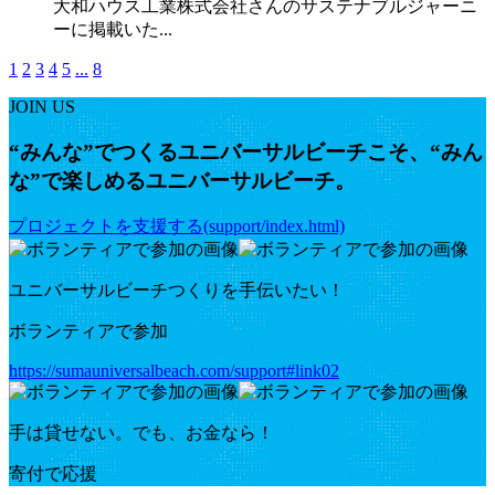
大和ハウス工業株式会社さんのサステナブルジャーニ
ーに掲載いた...
1
2
3
4
5
...
8
JOIN US
“みんな”でつくるユニバーサルビーチこそ、“みん
な”で楽しめるユニバーサルビーチ。
プロジェクトを支援する(support/index.html)
ユニバーサルビーチつくりを手伝いたい！
ボランティアで参加
https://sumauniversalbeach.com/support#link02
手は貸せない。でも、お金なら！
寄付で応援